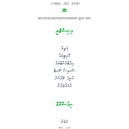
+(960) 301 8300
secretariat@environment.gov.mv
މިނިސްޓްރީ
ވަޒީރު
ކޮމިޓީތައް
ޑިޕާޓްމްންޓްތައް
ސާރވިސް ޗާރޓް
ކުރީގެ ބޭފުޅުން
މުވައްޒަފުން
ނިއުސްރޫމް
ޚަބަރު