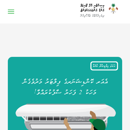
-->
މިނިސްޓްރީ އޮފް ޓޫރިޒަމް
އެންޑް އެންވަޔަރަންމަންޓް
ދިވެހިރާއްޖޭގެ ޖުމްހޫރިއްޔާ