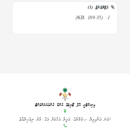
އެޓޭޗްމެންޓް (1)
(189.35 KB)
މިނިސްޓްރީ އޮފް ޓޫރިޒަމް އެންޑް އެންވަޔަރަންމަންޓް
5ވަނަ ފަންގިފިލާ، ހ.ވެލާނާގެ، އަމީރު އަހުމަދު މަގު، މާލެ، ދިވެހިރާއްޖެ