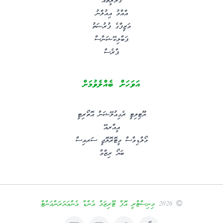
ގެލަރީތައް
އާއްމު އިއުލާނު
ވަޒީފާގެ ފުރުޟަތު
ޕަބްލިކޭޝަންސް
ޕްރެސް
އަވަހަށް ބެއްލެވުމަށް
ޔޫޓިލިޓީ ރެގިއުލޭޝަން އޮތޯރިޓީ
އީއާރއޭ
މޯލްޑިވްސް މީޓޮރޮލޮޖީ ސަރވިސް
ބަޔޯ ރިޒާވް
2026
މިނިސްޓްރީ އޮފް ޓޫރިޒަމް އެންޑް އެންވަޔަރަންމަންޓް