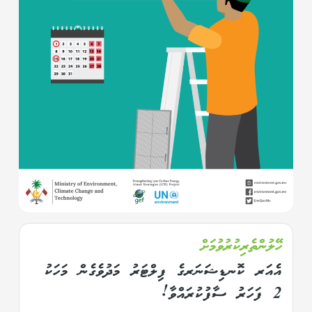
ހޭލުންތެރިކުރުވުމަށް
އެއަރ ކޮނޑިޝަނަރގެ ފިލްޓަރު މަދުވެގެން މަހަކު
2 ފަހަރު ސާފުކުރައްވާ!