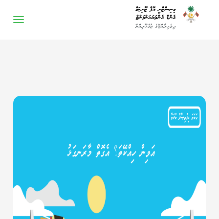
-->
މިނިސްޓްރީ އޮފް ޓޫރިޒަމް
އެންޑް އެންވަޔަރަންމަންޓް
ދިވެހިރާއްޖޭގެ ޖުމްހޫރިއްޔާ