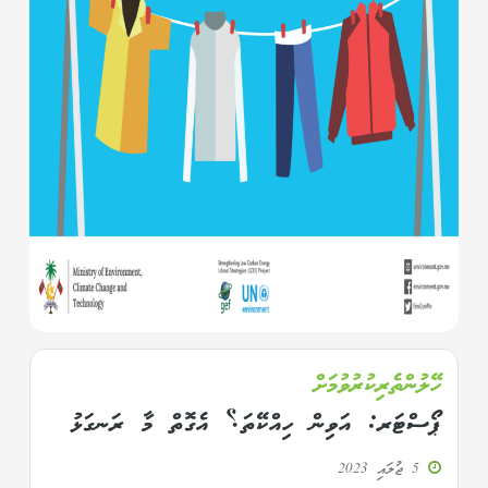
ހޭލުންތެރިކުރުވުމަށް
ޕޯސްޓަރ: އަވިން ހިއްކޭތަ؟ އެގޮތް މާ ރަނގަޅު
5 ޖުލައި 2023