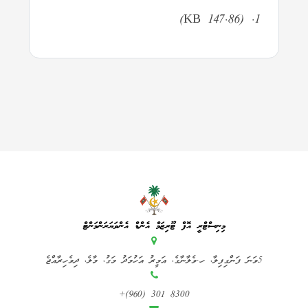
(147.86 KB)
މިނިސްޓްރީ އޮފް ޓޫރިޒަމް އެންޑް އެންވަޔަރަންމަންޓް
5ވަނަ ފަންގިފިލާ، ހ.ވެލާނާގެ، އަމީރު އަހުމަދު މަގު، މާލެ، ދިވެހިރާއްޖެ
+(960) 301 8300