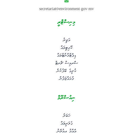
secretariat@environment.gov.mv
މިނިސްޓްރީ
ވަޒީރު
ކޮމިޓީތައް
ޑިޕާޓްމްންޓްތައް
ސާރވިސް ޗާރޓް
ކުރީގެ ބޭފުޅުން
މުވައްޒަފުން
ނިއުސްރޫމް
ޚަބަރު
ގެލަރީތައް
އާއްމު އިއުލާނު