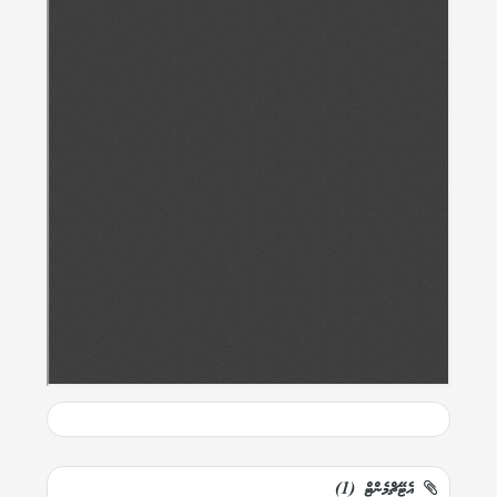
އެޓޭޗްމެންޓް (1)