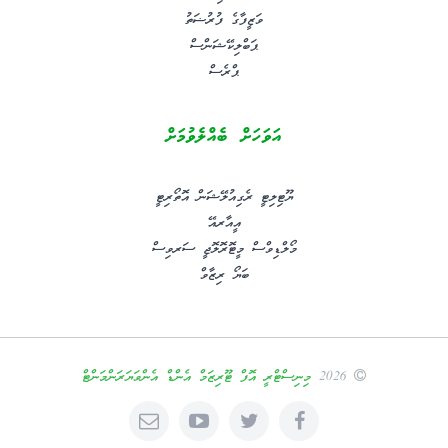
ވަޒީފާގެ ފުރުޟަތު
ޕަބްލިކޭޝަންސް
ޕްރެސް
އަވަހަށް ބެއްލެވުމަށް
ޔޫޓިލިޓީ ރެގިއުލޭޝަން އޮތޯރިޓީ
އީއާރއޭ
މޯލްޑިވްސް މީޓޮރޮލޮޖީ ސަރވިސް
ބަޔޯ ރިޒާވް
2026
މިނިސްޓްރީ އޮފް ޓޫރިޒަމް އެންޑް އެންވަޔަރަންމަންޓް