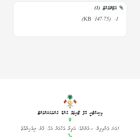
އެޓޭޗްމެންޓް (1)
(147.75 KB)
މިނިސްޓްރީ އޮފް ޓޫރިޒަމް އެންޑް އެންވަޔަރަންމަންޓް
5ވަނަ ފަންގިފިލާ، ހ.ވެލާނާގެ، އަމީރު އަހުމަދު މަގު، މާލެ، ދިވެހިރާއްޖެ