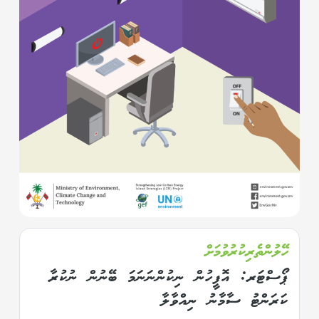
ހޭލުންތެރިކުރުވުމަށް
ޕޯސްޓަރ: އޮފީހުން ނިކުންނަނަމަ ބޭނުން ނުކުރާ
ކަރަންޓު ސާމާނު ނިއްވާލާ