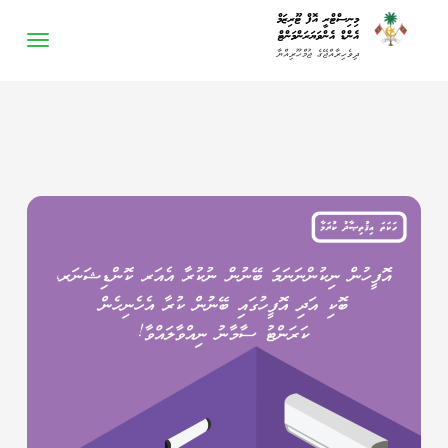
-->
މިނިސްޓްރީ އޮފް ޓޫރިޒަމް
އެންޑް އެންވަޔަރަންމަންޓް
ދިވެހިރާއްޖޭގެ ޖުމްހޫރިއްޔާ