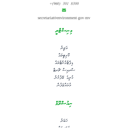
+(960) 301 8300
secretariat@environment.gov.mv
މިނިސްޓްރީ
ވަޒީރު
ކޮމިޓީތައް
ޑިޕާޓްމްންޓްތައް
ސާރވިސް ޗާރޓް
ކުރީގެ ބޭފުޅުން
މުވައްޒަފުން
ނިއުސްރޫމް
ޚަބަރު