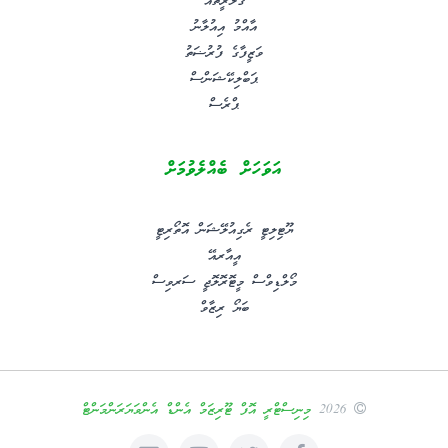
ގެލަރީތައް
އާއްމު އިއުލާނު
ވަޒީފާގެ ފުރުޟަތު
ޕަބްލިކޭޝަންސް
ޕްރެސް
އަވަހަށް ބެއްލެވުމަށް
ޔޫޓިލިޓީ ރެގިއުލޭޝަން އޮތޯރިޓީ
އީއާރއޭ
މޯލްޑިވްސް މީޓޮރޮލޮޖީ ސަރވިސް
ބަޔޯ ރިޒާވް
2026
މިނިސްޓްރީ އޮފް ޓޫރިޒަމް އެންޑް އެންވަޔަރަންމަންޓް