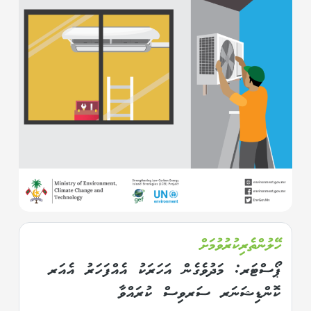
ހޭލުންތެރިކުރުވުމަށް
ޕޯސްޓަރ: މަދުވެގެން އަހަރަކު އެއްފަހަރު އެއަރ
ކޮންޑިޝަނަރ ސަރވިސް ކުރައްވާ