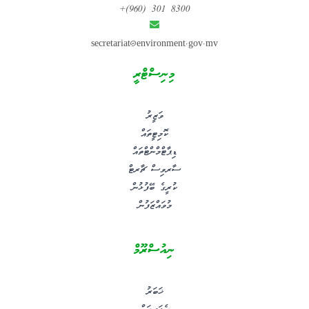
+(960) 301 8300
secretariat@environment.gov.mv
މިނިސްޓްރީ
ވަޒީރު
ކޮމިޓީތައް
ޑިޕާޓްމްންޓްތައް
ސާރވިސް ޗާރޓް
ކުރީގެ ބޭފުޅުން
މުވައްޒަފުން
ނިއުސްރޫމް
ޚަބަރު