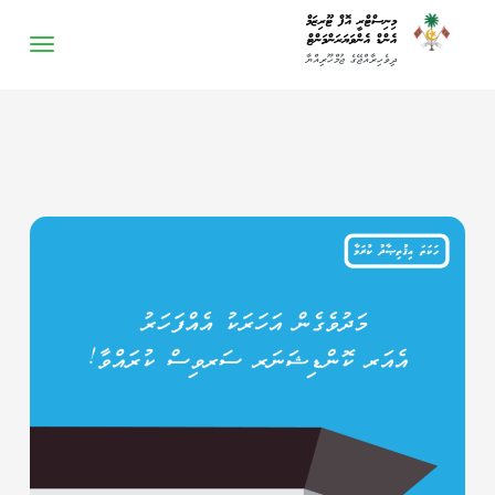
-->
މިނިސްޓްރީ އޮފް ޓޫރިޒަމް
އެންޑް އެންވަޔަރަންމަންޓް
ދިވެހިރާއްޖޭގެ ޖުމްހޫރިއްޔާ