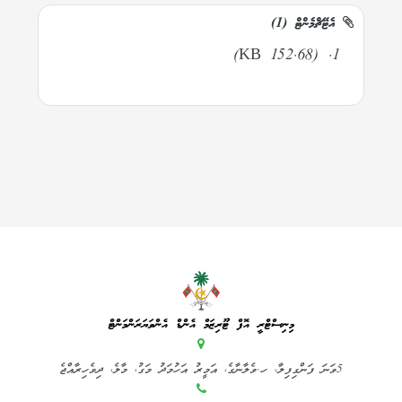
އެޓޭޗްމެންޓް (1)
(152.68 KB)
މިނިސްޓްރީ އޮފް ޓޫރިޒަމް އެންޑް އެންވަޔަރަންމަންޓް
5ވަނަ ފަންގިފިލާ، ހ.ވެލާނާގެ، އަމީރު އަހުމަދު މަގު، މާލެ، ދިވެހިރާއްޖެ