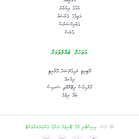
ގެލަރީތައް
އާއްމު އިއުލާނު
ވަޒީފާގެ ފުރުޟަތު
ޕަބްލިކޭޝަންސް
ޕްރެސް
އަވަހަށް ބެއްލެވުމަށް
ޔޫޓިލިޓީ ރެގިއުލޭޝަން އޮތޯރިޓީ
އީއާރއޭ
މޯލްޑިވްސް މީޓޮރޮލޮޖީ ސަރވިސް
ބަޔޯ ރިޒާވް
2026
މިނިސްޓްރީ އޮފް ޓޫރިޒަމް އެންޑް އެންވަޔަރަންމަންޓް