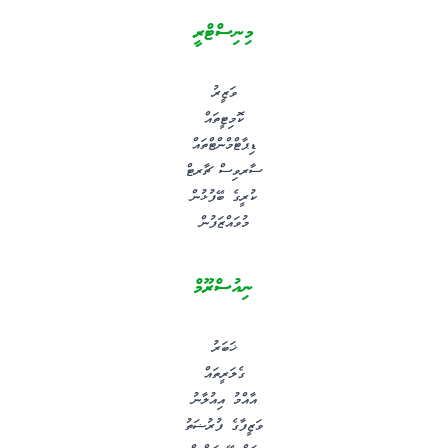
މިނިސްޓްރީ
ވަޒީރު
ކޮމިޓީތައް
ޑިޕާޓްމްންޓްތައް
ސާރވިސް ޗާރޓް
ކުރީގެ ބޭފުޅުން
މުވައްޒަފުން
ނިއުސްރޫމް
ޚަބަރު
ގެލަރީތައް
އާއްމު އިއުލާނު
ވަޒީފާގެ ފުރުޟަތު