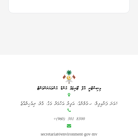
މިނިސްޓްރީ އޮފް ޓޫރިޒަމް އެންޑް އެންވަޔަރަންމަންޓް
5ވަނަ ފަންގިފިލާ، ހ.ވެލާނާގެ، އަމީރު އަހުމަދު މަގު، މާލެ، ދިވެހިރާއްޖެ
+(960) 301 8300
secretariat@environment.gov.mv