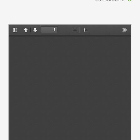
17 ނޮވެމްބަރ 2016