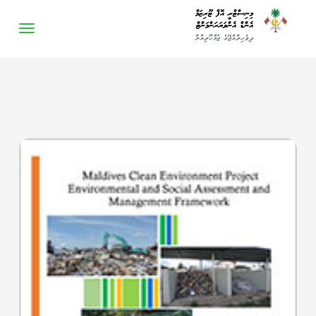
-->
މިނިސްޓްރީ އޮފް ޓޫރިޒަމް
އެންޑް އެންވަޔަރަންމަންޓް
ދިވެހިރާއްޖޭގެ ޖުމްހޫރިއްޔާ