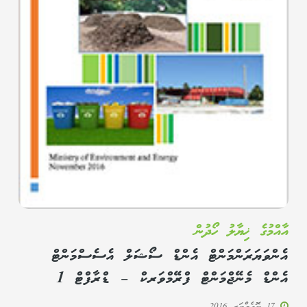
އާއްމުގެ ޚިޔާލު ހޯދުން
އެންވަޔަރަންމަންޓް އެންޑް ސޯޝަލް އެސެސްމަންޓް
އެންޑް މެނޭޖްމަންޓް ފްރޭމްވަރކް – ޑްރާފްޓް 1